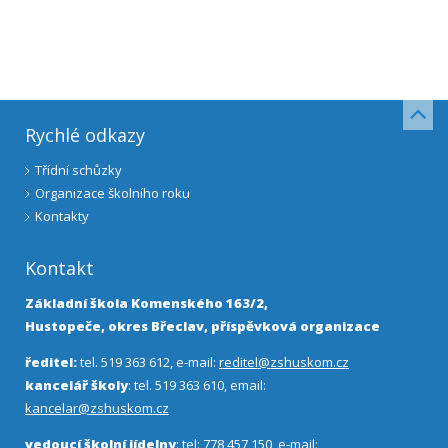
Rychlé odkazy
Třídní schůzky
Organizace školního roku
Kontakty
Kontakt
Základní škola Komenského 163/2,
Hustopeče, okres Břeclav, příspěvková organizace
ředitel:
tel. 519 363 612, e-mail:
reditel@zshuskom.cz
kancelář školy
: tel. 519 363 610, email:
kancelar@zshuskom.cz
vedoucí školní jídelny
: tel: 778 457 150, e-mail: