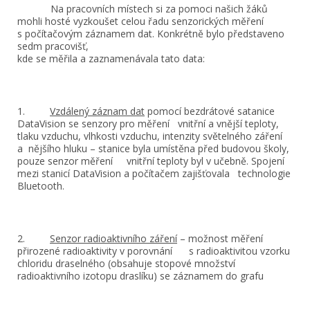
Na pracovních místech si za pomoci našich žáků
mohli hosté vyzkoušet celou řadu senzorických měření
s počítačovým záznamem dat. Konkrétně bylo představeno
sedm pracovišť,
kde se měřila a zaznamenávala tato data:
1.
Vzdálený záznam dat
pomocí bezdrátové satanice
DataVision se senzory pro měření vnitřní a vnější teploty,
tlaku vzduchu, vlhkosti vzduchu, intenzity světelného záření
a nějšího hluku – stanice byla umístěna před budovou školy,
pouze senzor měření vnitřní teploty byl v učebně. Spojení
mezi stanicí DataVision a počítačem zajišťovala technologie
Bluetooth.
2.
Senzor radioaktivního záření
– možnost měření
přirozené radioaktivity v porovnání s radioaktivitou vzorku
chloridu draselného (obsahuje stopové množství
radioaktivního izotopu draslíku) se záznamem do grafu