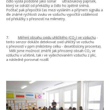
čidlo vysílá podobně jako sonar ultrazvukový paprsek,
který se odráží od překážky a čidlo ho zpětně snímá.
Počítač pak přepočítá čas mezi vysláním a příjmem signálu a
dle známé rychlosti zvuku ve vzduchu vypočítá vzdálenost
od překážky s přesností na milimetry.
7.
Měření obsahu oxidu uhličitého (CO
) ve vzduchu
-
2
tento senzor dokáže detekovat oxid uhličitý ve vzduchu
s přesností v ppm (milióntiny celku - desetitisíciny procenta).
Měli jsme možnost změřit jak přirozený obsah CO
ve
2
vzduchu v učebně, tak i ve vydechovaném vzduchu z plic,
a následně porovnat rozdíl.