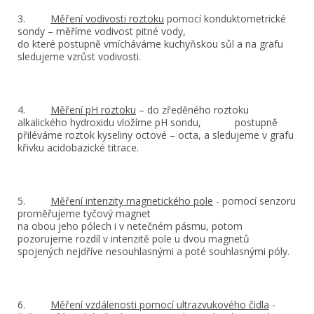
3.
Měření vodivosti roztoku
pomocí konduktometrické
sondy – měříme vodivost pitné vody,
do které postupně vmícháváme kuchyňskou sůl a na grafu
sledujeme vzrůst vodivosti.
4.
Měření pH roztoku
– do zředěného roztoku
alkalického hydroxidu vložíme pH sondu, postupně
přiléváme roztok kyseliny octové – octa, a sledujeme v grafu
křivku acidobazické titrace.
5.
Měření intenzity magnetického pole
- pomocí senzoru
proměřujeme tyčový magnet
na obou jeho pólech i v netečném pásmu, potom
pozorujeme rozdíl v intenzitě pole u dvou magnetů
spojených nejdříve nesouhlasnými a poté souhlasnými póly.
6.
Měření vzdálenosti pomocí ultrazvukového čidla
-