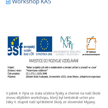
Workshop KA5
V pátek 4. října se stala učebna fyziky a chemie na naší škole
znovu dějištěm workshopu, který byl tentokrát určen pro
žáky II. stupně naší spřátelené školy ze slovenské Myjavy.