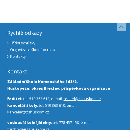
Rychlé odkazy
Třídní schůzky
Organizace školního roku
Kontakty
Kontakt
Základní škola Komenského 163/2,
Hustopeče, okres Břeclav, příspěvková organizace
ředitel:
tel. 519 363 612, e-mail:
reditel@zshuskom.cz
kancelář školy
: tel. 519 363 610, email:
kancelar@zshuskom.cz
vedoucí školní jídelny
: tel: 778 457 150, e-mail:
furchova@zshuskom.cz